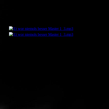
Et wor niemols besser Master 1_3.mp3
(8.52MB)
Et wor niemols besser Master 1_3.mp3
(8.52MB)
Kontakt:
Gerhard Rode von Schalscha
+49160 8452860